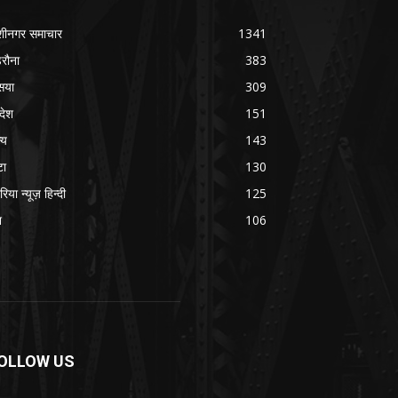
शीनगर समाचार
1341
रौना
383
सया
309
रदेश
151
्य
143
टा
130
रिया न्यूज़ हिन्दी
125
श
106
OLLOW US