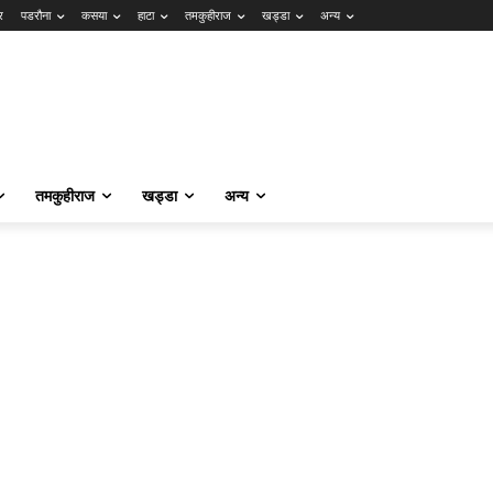
र
पडरौना
कसया
हाटा
तमकुहीराज
खड्डा
अन्य
तमकुहीराज
खड्डा
अन्य