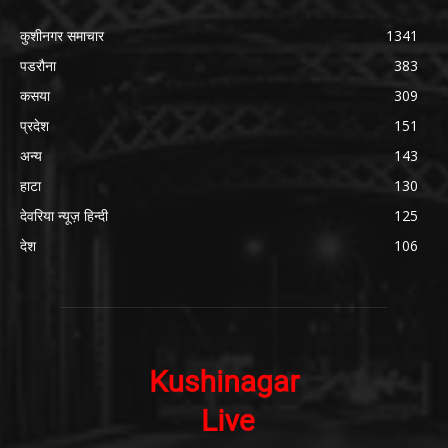
कुशीनगर समाचार
1341
पडरौना
383
कसया
309
प्रदेश
151
अन्य
143
हाटा
130
देवरिया न्यूज़ हिन्दी
125
देश
106