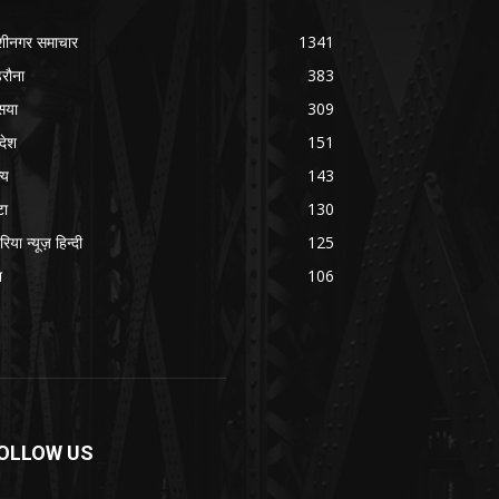
शीनगर समाचार
1341
रौना
383
सया
309
रदेश
151
्य
143
टा
130
रिया न्यूज़ हिन्दी
125
श
106
OLLOW US