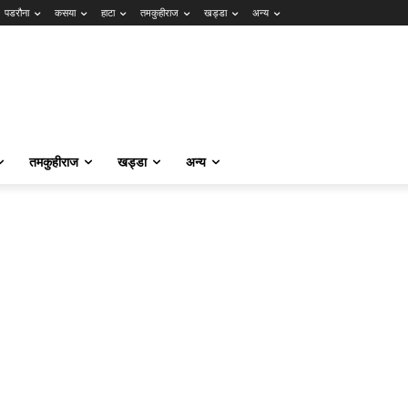
पडरौना
कसया
हाटा
तमकुहीराज
खड्डा
अन्य
तमकुहीराज
खड्डा
अन्य