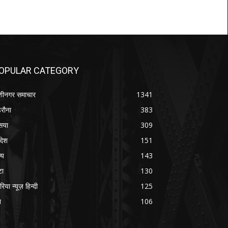
OPULAR CATEGORY
शीनगर समाचार
1341
रौना
383
सया
309
रदेश
151
्य
143
टा
130
रिया न्यूज़ हिन्दी
125
श
106