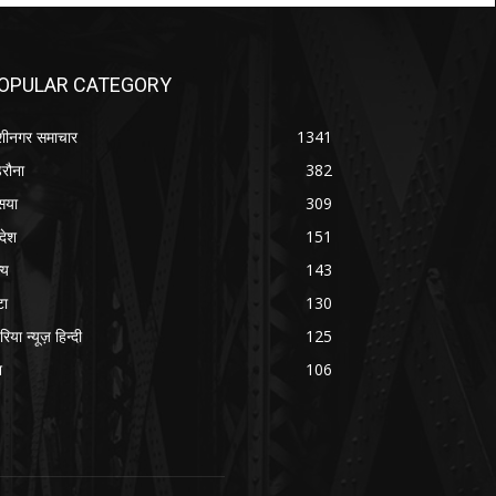
OPULAR CATEGORY
शीनगर समाचार
1341
रौना
382
सया
309
रदेश
151
्य
143
टा
130
रिया न्यूज़ हिन्दी
125
श
106