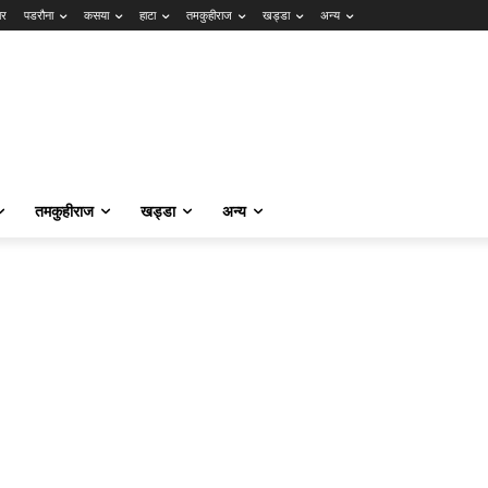
ार
पडरौना
कसया
हाटा
तमकुहीराज
खड्डा
अन्य
तमकुहीराज
खड्डा
अन्य