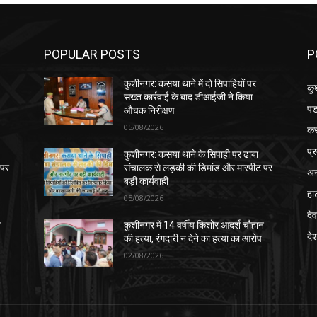
POPULAR POSTS
P
कुशीनगर: कसया थाने में दो सिपाहियों पर
कु
सख्त कार्रवाई के बाद डीआईजी ने किया
पड
औचक निरीक्षण
05/08/2026
क
प्
कुशीनगर: कसया थाने के सिपाही पर ढाबा
 पर
संचालक से लड़की की डिमांड और मारपीट पर
अन
बड़ी कार्यवाही
हा
05/08/2026
देव
न
कुशीनगर में 14 वर्षीय किशोर आदर्श चौहान
दे
की हत्या, रंगदारी न देने का हत्या का आरोप
02/08/2026