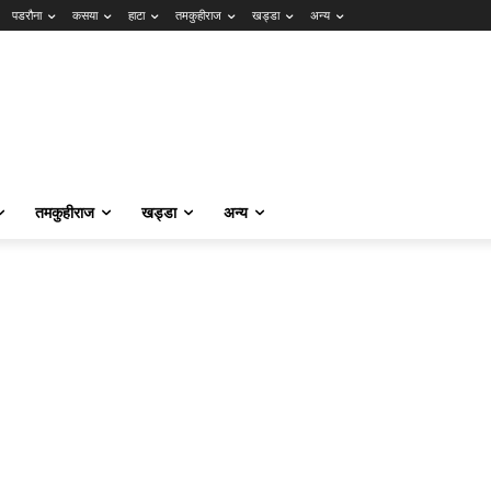
पडरौना
कसया
हाटा
तमकुहीराज
खड्डा
अन्य
तमकुहीराज
खड्डा
अन्य