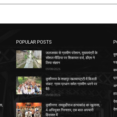
POPULAR POSTS
P
े
जलजमाव से ग्रामीण परेशान, मुख्यमंत्री के
कु
सोशल मीडिया पर शिकायत दर्ज, डीएम ने
पड
लिया संज्ञान
09/08/2026
क
प्
कुशीनगर के शाहपुर खलवापट्टी में बिजली
र
संकट: ग्राम प्रधान समेत ग्रामीण धरने पर
अन
बैठे
हा
09/08/2026
देव
सा,
कुशीनगर: तमकुहीराज हत्याकांड का खुलासा,
दे
4 अभियुक्त गिरफ्तार, एक बाल अपचारी
हिरासत में