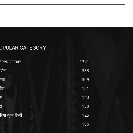
OPULAR CATEGORY
शीनगर समाचार
1341
रौना
383
सया
309
रदेश
151
्य
143
टा
130
रिया न्यूज़ हिन्दी
125
श
106