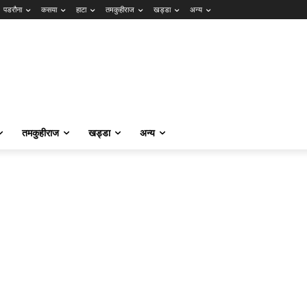
पडरौना
कसया
हाटा
तमकुहीराज
खड्डा
अन्य
तमकुहीराज
खड्डा
अन्य