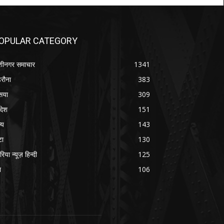
OPULAR CATEGORY
शीनगर समाचार
1341
रौना
383
सया
309
रदेश
151
्य
143
टा
130
रिया न्यूज़ हिन्दी
125
श
106