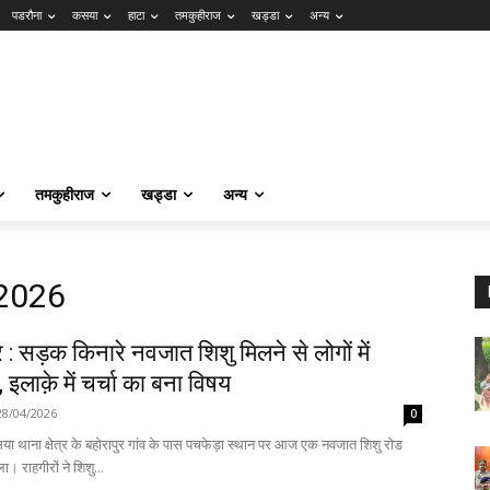
पडरौना
कसया
हाटा
तमकुहीराज
खड्डा
अन्य
तमकुहीराज
खड्डा
अन्य
 2026
: सड़क किनारे नवजात शिशु मिलने से लोगों में
इलाक़े में चर्चा का बना विषय
28/04/2026
0
ा थाना क्षेत्र के बहोरापुर गांव के पास पचफेड़ा स्थान पर आज एक नवजात शिशु रोड
ा। राहगीरों ने शिशु...