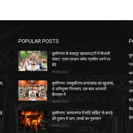
POPULAR POSTS
P
कुशीनगर के शाहपुर खलवापट्टी में बिजली
कु
र
संकट: ग्राम प्रधान समेत ग्रामीण धरने पर
पड
बैठे
09/08/2026
क
प्
सा,
कुशीनगर: तमकुहीराज हत्याकांड का खुलासा,
4 अभियुक्त गिरफ्तार, एक बाल अपचारी
अन
हिरासत में
हा
08/08/2026
देव
़े
कुशीनगर: कप्तानगंज में शॉर्ट सर्किट से कपड़े
दे
की दुकान में आग, लाखों का नुकसान
08/08/2026