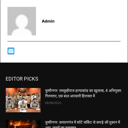
Admin
EDITOR PICKS
कुशीनगर: तमकुहीराज हत्याकांड का खुलासा, 4 अभियुक्त
गिरफ्तार, एक बाल अपचारी हिरासत में
08/08/2026
कुशीनगर: कप्तानगंज में शॉर्ट सर्किट से कपड़े की दुकान में
आग, लाखों का नुकसान