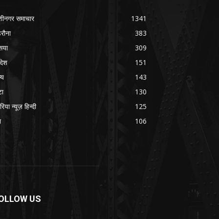
शीनगर समाचार
1341
रौना
383
सया
309
रदेश
151
्य
143
टा
130
रिया न्यूज़ हिन्दी
125
श
106
OLLOW US