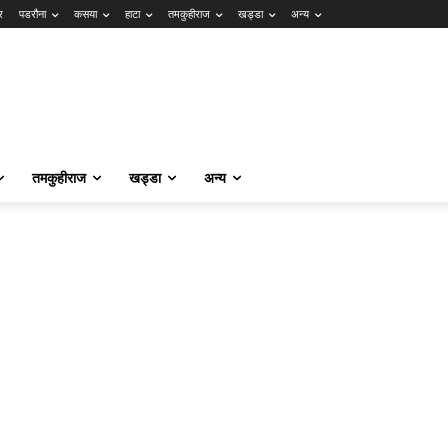
र
पडरौना
कसया
हाटा
तमकुहीराज
खड्डा
अन्य
तमकुहीराज
खड्डा
अन्य