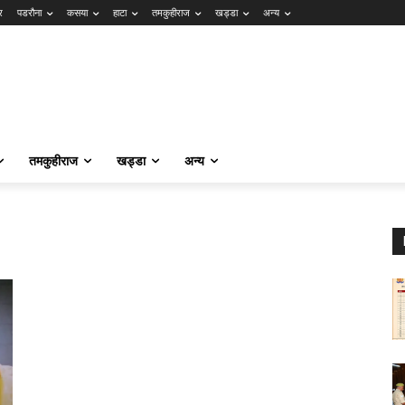
र
पडरौना
कसया
हाटा
तमकुहीराज
खड्डा
अन्य
तमकुहीराज
खड्डा
अन्य