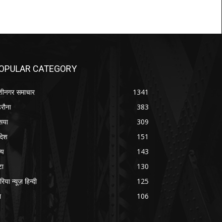
OPULAR CATEGORY
शीनगर समाचार
1341
रौना
383
सया
309
रदेश
151
्य
143
टा
130
रिया न्यूज़ हिन्दी
125
श
106