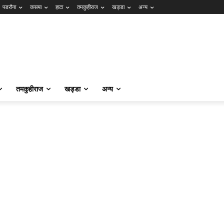
पडरौना
कसया
हाटा
तमकुहीराज
खड्डा
अन्य
तमकुहीराज
खड्डा
अन्य