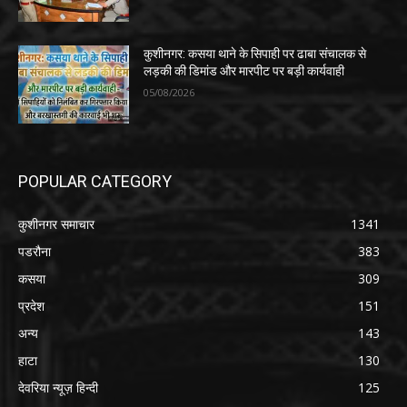
कुशीनगर: कसया थाने के सिपाही पर ढाबा संचालक से
लड़की की डिमांड और मारपीट पर बड़ी कार्यवाही
05/08/2026
POPULAR CATEGORY
कुशीनगर समाचार
1341
पडरौना
383
कसया
309
प्रदेश
151
अन्य
143
हाटा
130
देवरिया न्यूज़ हिन्दी
125