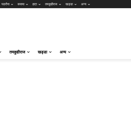
पडरौना
कसया
हाटा
तमकुहीराज
खड्डा
अन्य
तमकुहीराज
खड्डा
अन्य