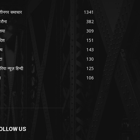
शीनगर समाचार
1341
रौना
382
सया
309
रदेश
151
्य
143
टा
130
रिया न्यूज़ हिन्दी
125
श
106
OLLOW US