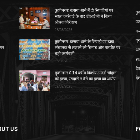
कुशीनगर: कसया थाने में दो सिपाहियों पर
कु
सख्त कार्रवाई के बाद डीआईजी ने किया
पड
औचक निरीक्षण
05/08/2026
क
प्
कुशीनगर: कसया थाने के सिपाही पर ढाबा
 पर
संचालक से लड़की की डिमांड और मारपीट पर
अन
बड़ी कार्यवाही
हा
05/08/2026
देव
न
कुशीनगर में 14 वर्षीय किशोर आदर्श चौहान
दे
की हत्या, रंगदारी न देने का हत्या का आरोप
02/08/2026
OUT US
F