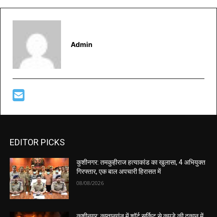
Admin
EDITOR PICKS
कुशीनगर: तमकुहीराज हत्याकांड का खुलासा, 4 अभियुक्त
गिरफ्तार, एक बाल अपचारी हिरासत में
08/08/2026
कुशीनगर: कप्तानगंज में शॉर्ट सर्किट से कपड़े की दुकान में