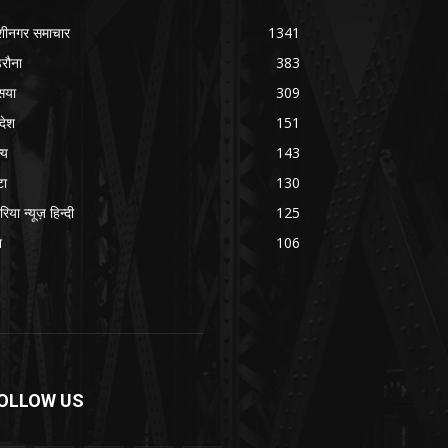
शीनगर समाचार
1341
रौना
383
सया
309
रदेश
151
्य
143
टा
130
रिया न्यूज़ हिन्दी
125
श
106
OLLOW US