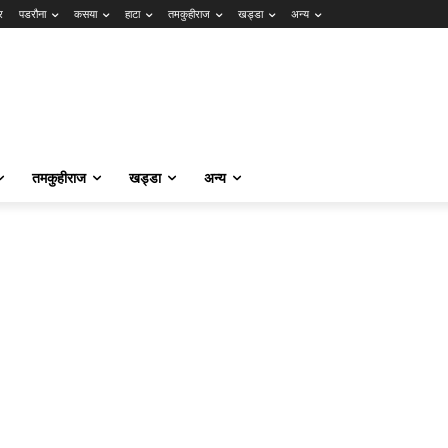
र
पडरौना
कसया
हाटा
तमकुहीराज
खड्डा
अन्य
तमकुहीराज
खड्डा
अन्य