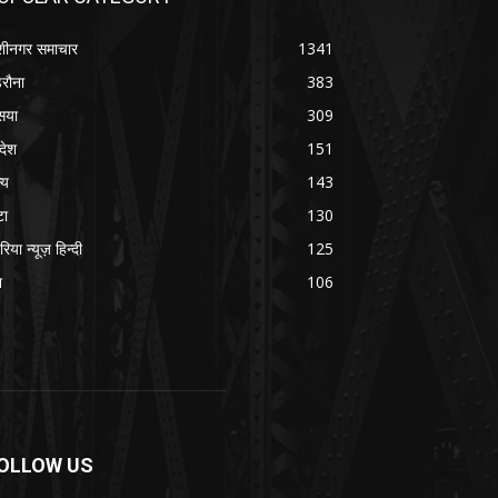
शीनगर समाचार
1341
रौना
383
सया
309
रदेश
151
्य
143
टा
130
रिया न्यूज़ हिन्दी
125
श
106
OLLOW US