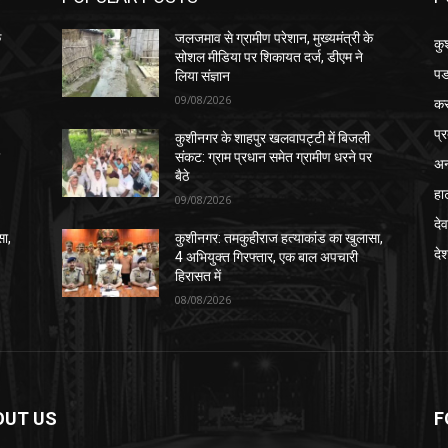
े
जलजमाव से ग्रामीण परेशान, मुख्यमंत्री के
कु
सोशल मीडिया पर शिकायत दर्ज, डीएम ने
पड
लिया संज्ञान
09/08/2026
क
प्
कुशीनगर के शाहपुर खलवापट्टी में बिजली
र
संकट: ग्राम प्रधान समेत ग्रामीण धरने पर
अन
बैठे
हा
09/08/2026
देव
सा,
कुशीनगर: तमकुहीराज हत्याकांड का खुलासा,
दे
4 अभियुक्त गिरफ्तार, एक बाल अपचारी
हिरासत में
08/08/2026
OUT US
F