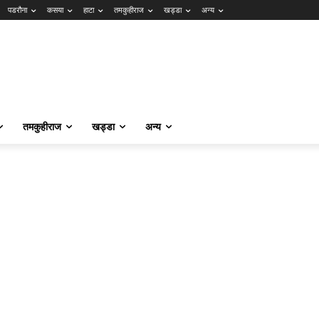
पडरौना
कसया
हाटा
तमकुहीराज
खड्डा
अन्य
तमकुहीराज
खड्डा
अन्य