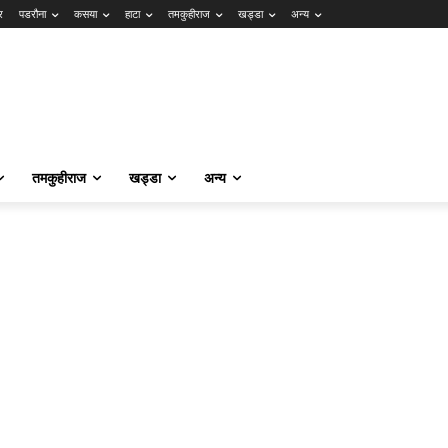
र
पडरौना
कसया
हाटा
तमकुहीराज
खड्डा
अन्य
तमकुहीराज
खड्डा
अन्य