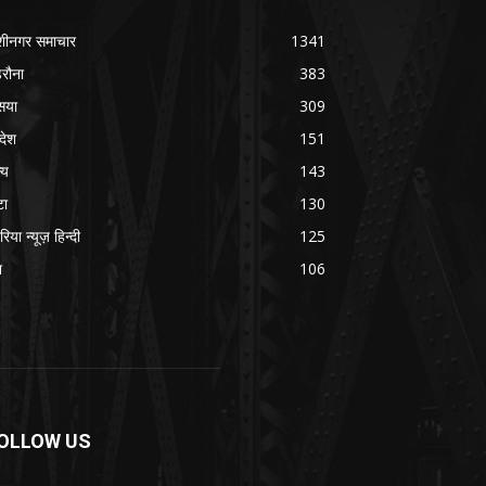
शीनगर समाचार
1341
रौना
383
सया
309
रदेश
151
्य
143
टा
130
रिया न्यूज़ हिन्दी
125
श
106
OLLOW US