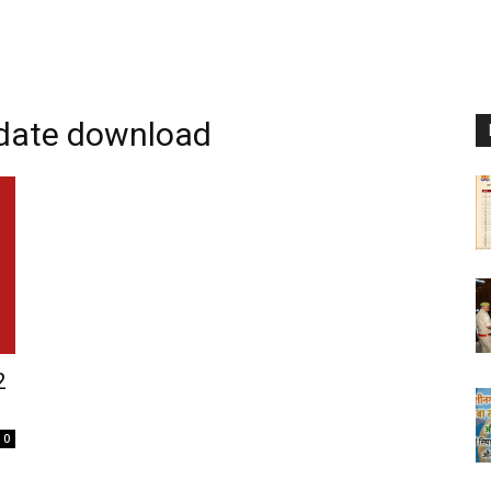
date download
2
0