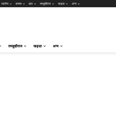
पडरौना
कसया
हाटा
तमकुहीराज
खड्डा
अन्य
तमकुहीराज
खड्डा
अन्य