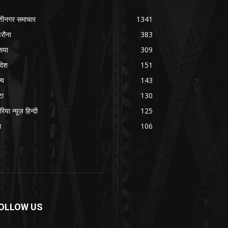
शीनगर समाचार
1341
रौना
383
सया
309
रदेश
151
्य
143
टा
130
रिया न्यूज़ हिन्दी
125
श
106
OLLOW US