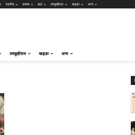
र
पडरौना
कसया
हाटा
तमकुहीराज
खड्डा
अन्य
तमकुहीराज
खड्डा
अन्य