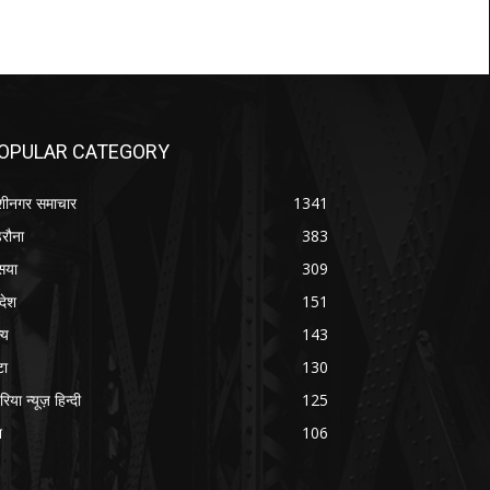
OPULAR CATEGORY
शीनगर समाचार
1341
रौना
383
सया
309
रदेश
151
्य
143
टा
130
रिया न्यूज़ हिन्दी
125
श
106