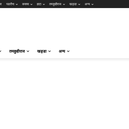
ार
पडरौना
कसया
हाटा
तमकुहीराज
खड्डा
अन्य
तमकुहीराज
खड्डा
अन्य