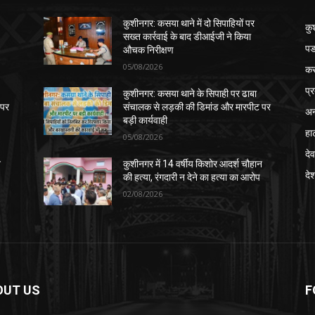
कुशीनगर: कसया थाने में दो सिपाहियों पर
कु
सख्त कार्रवाई के बाद डीआईजी ने किया
पड
औचक निरीक्षण
05/08/2026
क
प्
कुशीनगर: कसया थाने के सिपाही पर ढाबा
 पर
संचालक से लड़की की डिमांड और मारपीट पर
अन
बड़ी कार्यवाही
हा
05/08/2026
देव
न
कुशीनगर में 14 वर्षीय किशोर आदर्श चौहान
दे
की हत्या, रंगदारी न देने का हत्या का आरोप
02/08/2026
OUT US
F