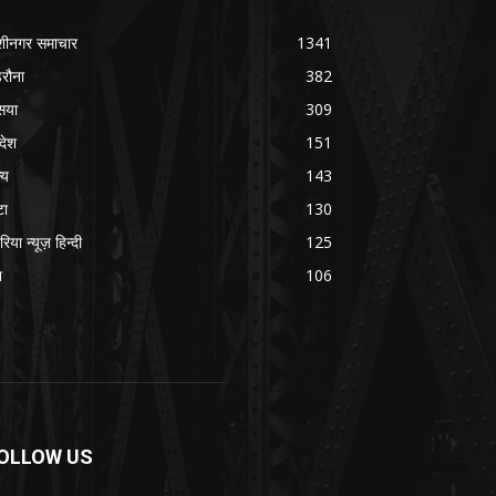
शीनगर समाचार
1341
रौना
382
सया
309
रदेश
151
्य
143
टा
130
रिया न्यूज़ हिन्दी
125
श
106
OLLOW US