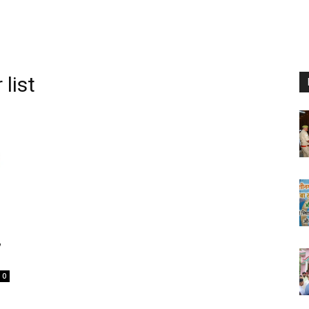
list
,
0