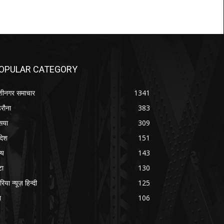
OPULAR CATEGORY
शीनगर समाचार
1341
रौना
383
सया
309
रदेश
151
्य
143
टा
130
रिया न्यूज़ हिन्दी
125
श
106