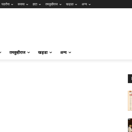
पडरौना
कसया
हाटा
तमकुहीराज
खड्डा
अन्य
तमकुहीराज
खड्डा
अन्य