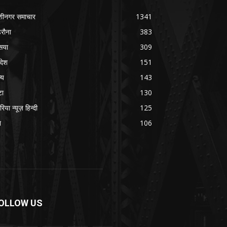
शीनगर समाचार
1341
रौना
383
सया
309
रदेश
151
्य
143
टा
130
रिया न्यूज़ हिन्दी
125
श
106
OLLOW US