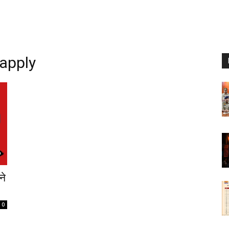
 apply
ने
0