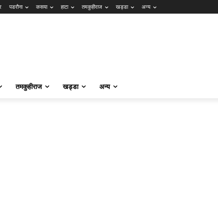
र
पडरौना
कसया
हाटा
तमकुहीराज
खड्डा
अन्य
तमकुहीराज
खड्डा
अन्य