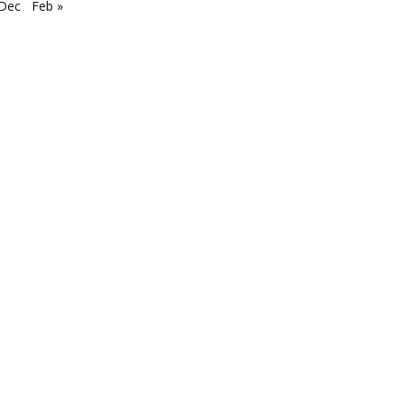
 Dec
Feb »