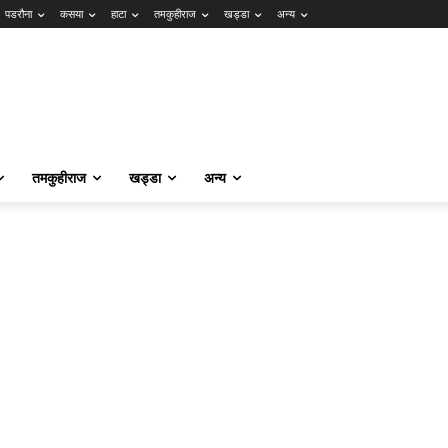
पडरौना
कसया
हाटा
तमकुहीराज
खड्डा
अन्य
तमकुहीराज
खड्डा
अन्य