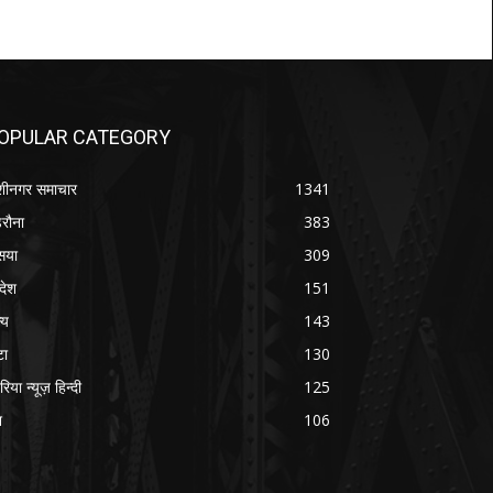
OPULAR CATEGORY
शीनगर समाचार
1341
रौना
383
सया
309
रदेश
151
्य
143
टा
130
रिया न्यूज़ हिन्दी
125
श
106