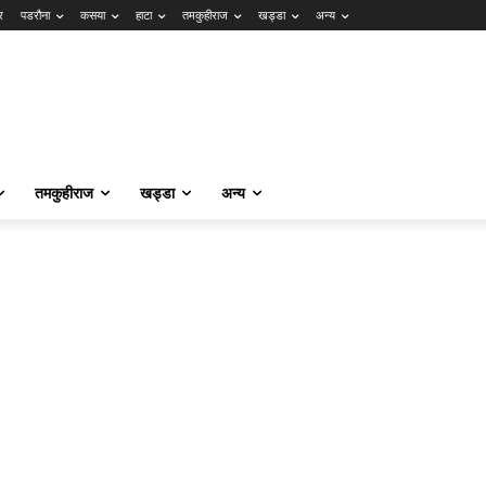
र
पडरौना
कसया
हाटा
तमकुहीराज
खड्डा
अन्य
तमकुहीराज
खड्डा
अन्य