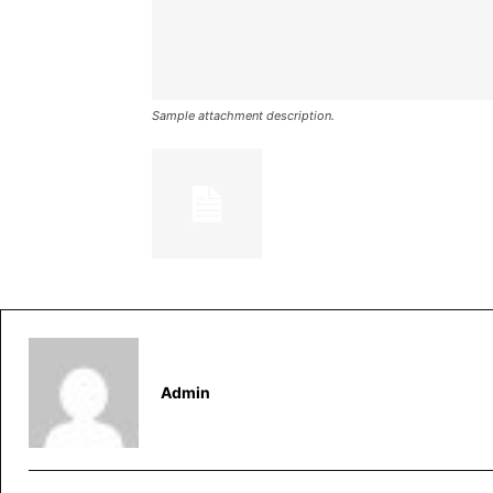
Sample attachment description.
Admin