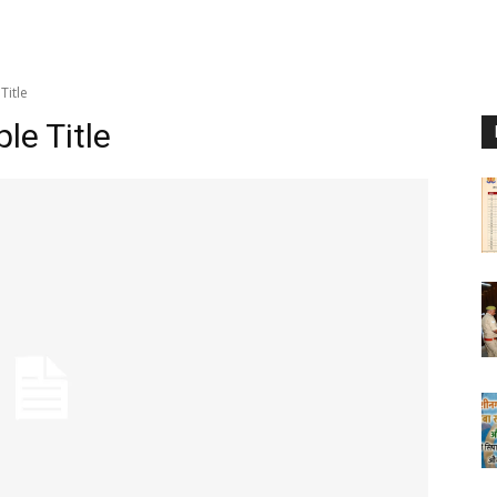
Title
e Title