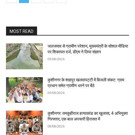
MOST READ
जलजमाव से ग्रामीण परेशान, मुख्यमंत्री के सोशल मीडिया
पर शिकायत दर्ज, डीएम ने लिया संज्ञान
09/08/2026
कुशीनगर के शाहपुर खलवापट्टी में बिजली संकट: ग्राम
प्रधान समेत ग्रामीण धरने पर बैठे
09/08/2026
कुशीनगर: तमकुहीराज हत्याकांड का खुलासा, 4 अभियुक्त
गिरफ्तार, एक बाल अपचारी हिरासत में
08/08/2026