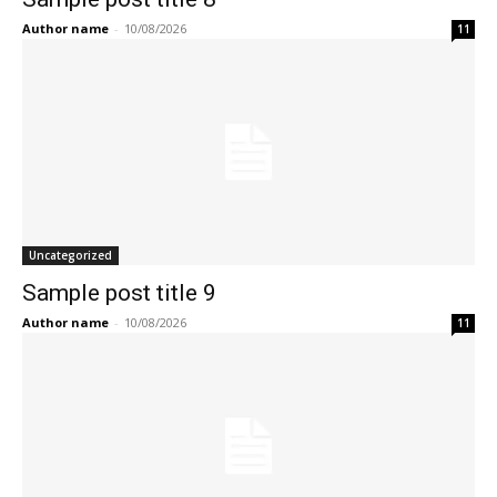
Author name
-
10/08/2026
11
Uncategorized
Sample post title 9
Author name
-
10/08/2026
11