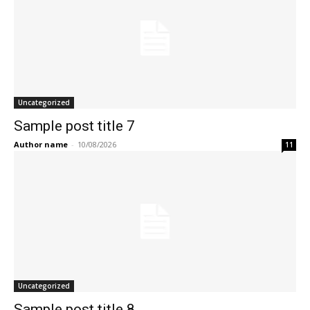
Uncategorized
Sample post title 7
Author name
-
10/08/2026
11
Uncategorized
Sample post title 8