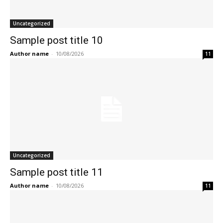
Uncategorized
Sample post title 10
Author name
-
10/08/2026
11
Uncategorized
Sample post title 11
Author name
-
10/08/2026
11