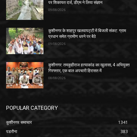
पर शिकायत दर्ज, डीएम ने लिया संज्ञान
09/08/2026
कुशीनगर के शाहपुर खलवापट्टी में बिजली संकट: ग्राम
प्रधान समेत ग्रामीण धरने पर बैठे
09/08/2026
कुशीनगर: तमकुहीराज हत्याकांड का खुलासा, 4 अभियुक्त
गिरफ्तार, एक बाल अपचारी हिरासत में
08/08/2026
POPULAR CATEGORY
कुशीनगर समाचार
1341
पडरौना
383