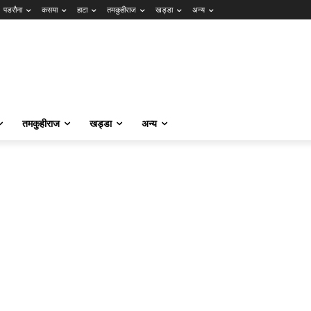
पडरौना
कसया
हाटा
तमकुहीराज
खड्डा
अन्य
तमकुहीराज
खड्डा
अन्य