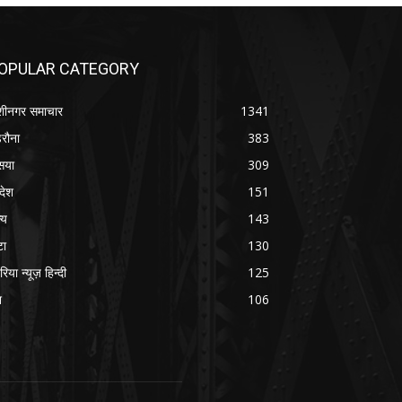
OPULAR CATEGORY
शीनगर समाचार
1341
रौना
383
सया
309
रदेश
151
्य
143
टा
130
रिया न्यूज़ हिन्दी
125
श
106