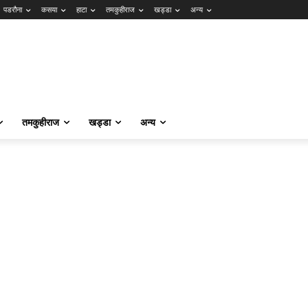
पडरौना
कसया
हाटा
तमकुहीराज
खड्डा
अन्य
तमकुहीराज
खड्डा
अन्य