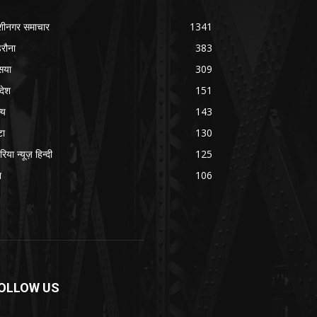
शीनगर समाचार
1341
रौना
383
सया
309
रदेश
151
्य
143
टा
130
रिया न्यूज़ हिन्दी
125
श
106
OLLOW US