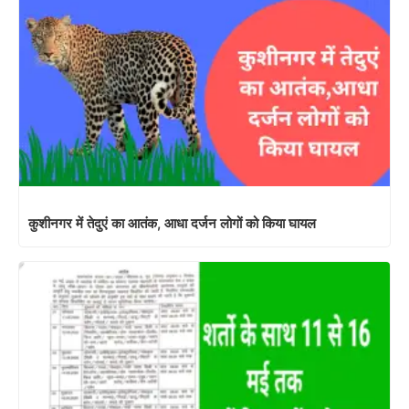
शर्तो के साथ 11 से 17 मई तक खुलेंगी दुकानें,हॉटस्पॉट के 3 किमी तक रोक
Prabhat
कुशीनगर लाइव.com के साथ विगत 05 वर्ष
से जुडाव,जो कुशीनगर लोकप्रिय न्यूज़ साइट