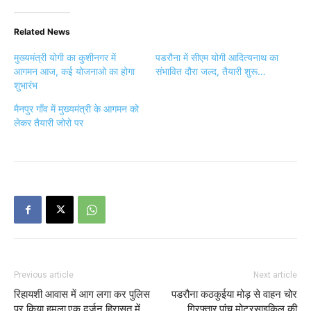
Previous article
Next article
रिहायशी आवास में आग लगा कर पुलिस
पडरौना कठकुईया मोड़ से वाहन चोर
पर किया हमला,एक दर्जन हिरासत में
गिरफ्तार,पांच मोटरसाइकिल की
बरामदगी
Prabhat
https://kushinagarlive.com
कुशीनगर लाइव.com के साथ विगत 05 वर्ष से जुडाव,जो कुशीनगर लोकप्रिय न्यूज़
साइट है.जहा प्रतिदिन हजारों लोग साइट पर विजिट करते है.