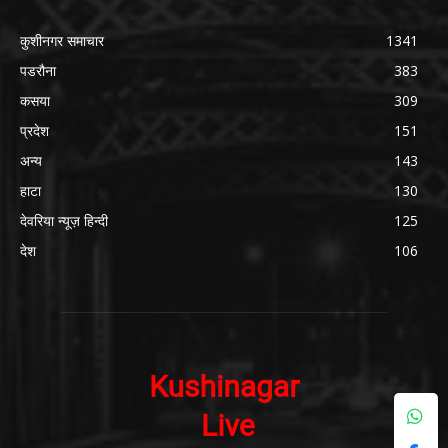
ABOUT US
कुशीनगर लाइव या Kushinagar News कुशीनगर का लोकप्रिय डिजिटल न्यूज़
पोर्टल, जो विगत 2016 से संचलित है।
Contact us:
kushinagarnews@gmail.com
FOLLOW US