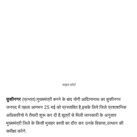
कुशीनगर
(प्रभात):मुख्यमंत्री बनने के बाद योगी आदित्यनाथ का कुशीनगर
जनपद में पहला आगमन 25 मई को प्रस्तावित है,इसके लिये जिले प्रशाशनिक
अधिकारियो ने तैयारी शुरू कर दी है.सूत्रों से मिली जानकारी के अनुसार
मुख्यमंत्री जिले के किसी मुसहर बस्ती का दौरा कर उनके विकास,उत्थान की
समीक्षा करेगे.
इसके मदेनजर अधिकारियो ने सर्वप्रथम कसया तहसील के अंतर्गत आने वाले
मुसहर बस्ती कुडवा दिलीपनगर व आस-पास गाँव का दौरा कर वहा का व्यस्था
करने साफ-सफाई कराने में जुट गये है.
हालाकि अभी मुख्यमत्री के दौरे को लेकर शासन स्तर से मिनट टू मिनट
कार्यक्रम की रूप रेखा जिला प्रशासन को नहीं मिला है लेकिन अधिकारी अपने
स्तर से कोई कसर नहीं छोड़ना चाहते.
Read More Breaking News