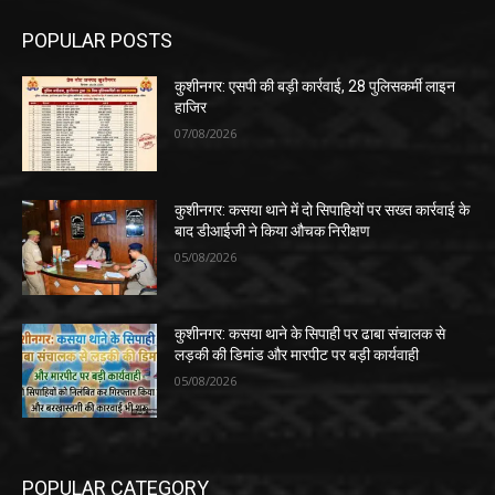
कुशीनगर: कसया थाने के सिपाही पर ढाबा संचालक से
लड़की की डिमांड और मारपीट पर बड़ी कार्यवाही
05/08/2026
POPULAR CATEGORY
कुशीनगर समाचार
1341
पडरौना
383
कसया
309
प्रदेश
151
अन्य
143
हाटा
130
देवरिया न्यूज़ हिन्दी
125
देश
106