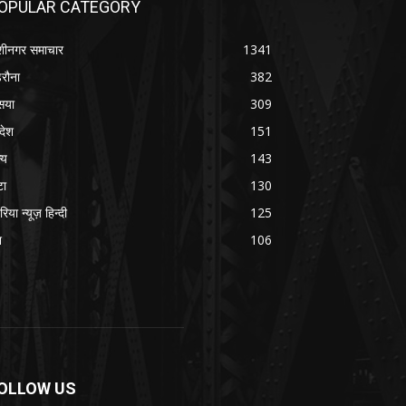
OPULAR CATEGORY
शीनगर समाचार
1341
रौना
382
सया
309
रदेश
151
्य
143
टा
130
रिया न्यूज़ हिन्दी
125
श
106
OLLOW US