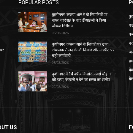
POPULAR POSTS
P
कुशीनगर: कसया थाने में दो सिपाहियों पर
कु
सख्त कार्रवाई के बाद डीआईजी ने किया
पड
औचक निरीक्षण
05/08/2026
क
प्
कुशीनगर: कसया थाने के सिपाही पर ढाबा
 पर
संचालक से लड़की की डिमांड और मारपीट पर
अन
बड़ी कार्यवाही
हा
05/08/2026
देव
न
कुशीनगर में 14 वर्षीय किशोर आदर्श चौहान
दे
की हत्या, रंगदारी न देने का हत्या का आरोप
02/08/2026
OUT US
F