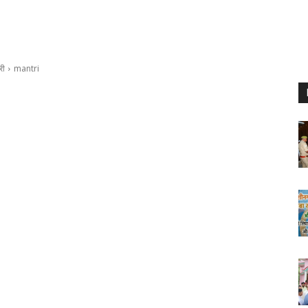
री
mantri