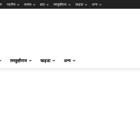
ार
पडरौना
कसया
हाटा
तमकुहीराज
खड्डा
अन्य
तमकुहीराज
खड्डा
अन्य