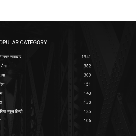
OPULAR CATEGORY
शीनगर समाचार
1341
रौना
382
सया
309
रदेश
151
्य
143
टा
130
रिया न्यूज़ हिन्दी
125
श
106