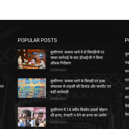
POPULAR POSTS
P
कुशीनगर: कसया थाने में दो सिपाहियों पर
कु
सख्त कार्रवाई के बाद डीआईजी ने किया
पड
औचक निरीक्षण
05/08/2026
क
प्
कुशीनगर: कसया थाने के सिपाही पर ढाबा
 पर
संचालक से लड़की की डिमांड और मारपीट पर
अन
बड़ी कार्यवाही
हा
05/08/2026
देव
न
कुशीनगर में 14 वर्षीय किशोर आदर्श चौहान
दे
की हत्या, रंगदारी न देने का हत्या का आरोप
02/08/2026