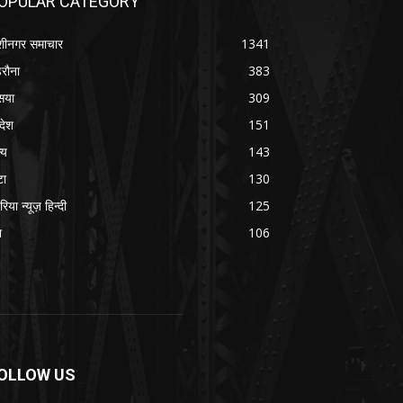
OPULAR CATEGORY
शीनगर समाचार
1341
रौना
383
सया
309
रदेश
151
्य
143
टा
130
रिया न्यूज़ हिन्दी
125
श
106
OLLOW US