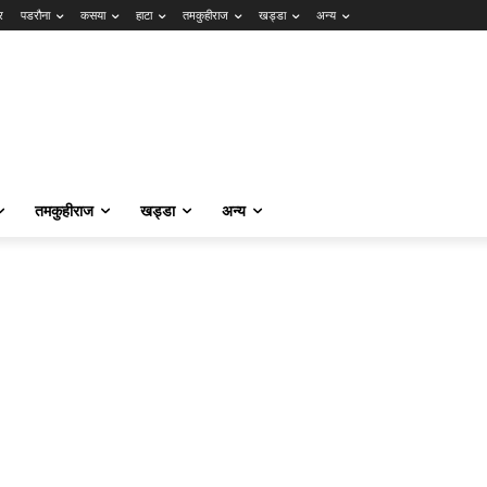
र
पडरौना
कसया
हाटा
तमकुहीराज
खड्डा
अन्य
तमकुहीराज
खड्डा
अन्य