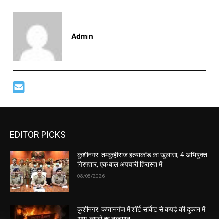
Admin
EDITOR PICKS
कुशीनगर: तमकुहीराज हत्याकांड का खुलासा, 4 अभियुक्त
गिरफ्तार, एक बाल अपचारी हिरासत में
08/08/2026
कुशीनगर: कप्तानगंज में शॉर्ट सर्किट से कपड़े की दुकान में
आग, लाखों का नुकसान