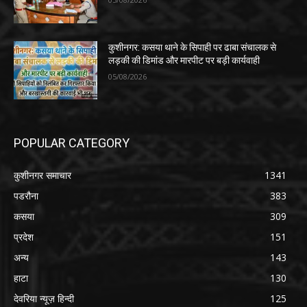
कुशीनगर: कसया थाने के सिपाही पर ढाबा संचालक से
लड़की की डिमांड और मारपीट पर बड़ी कार्यवाही
05/08/2026
POPULAR CATEGORY
कुशीनगर समाचार
1341
पडरौना
383
कसया
309
प्रदेश
151
अन्य
143
हाटा
130
देवरिया न्यूज़ हिन्दी
125