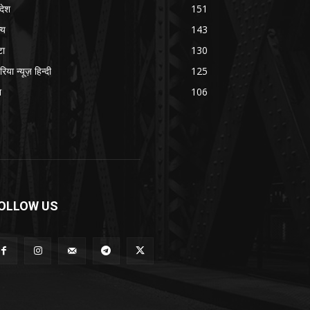
रदेश
151
्य
143
टा
130
रिया न्यूज़ हिन्दी
125
श
106
OLLOW US