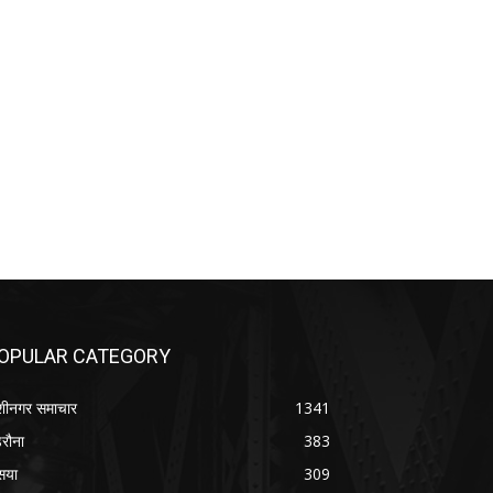
OPULAR CATEGORY
शीनगर समाचार
1341
रौना
383
सया
309