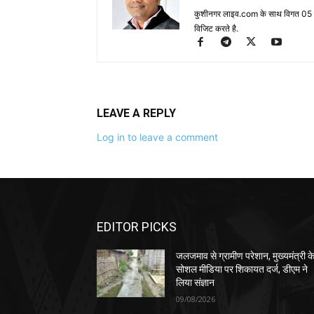
कुशीनगर लाइव.com के साथ विगत 05 वर्ष
विजिट करते है.
LEAVE A REPLY
Log in to leave a comment
EDITOR PICKS
जलजमाव से ग्रामीण परेशान, मुख्यमंत्री क
सोशल मीडिया पर शिकायत दर्ज, डीएम ने
लिया संज्ञान
09/08/2026