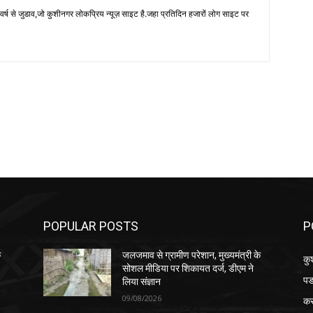
 से जुडाव,जो कुशीनगर लोकप्रिय न्यूज़ साइट है.जहा प्रतिदिन हजारों लोग साइट पर
POPULAR POSTS
P
े
जलजमाव से ग्रामीण परेशान, मुख्यमंत्री के
कु
सोशल मीडिया पर शिकायत दर्ज, डीएम ने
पड
लिया संज्ञान
09/08/2026
क