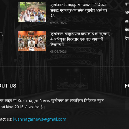
प्
कुशीनगर के शाहपुर खलवापट्टी में बिजली
र
संकट: ग्राम प्रधान समेत ग्रामीण धरने पर
अन
बैठे
हा
09/08/2026
देव
सा,
कुशीनगर: तमकुहीराज हत्याकांड का खुलासा,
दे
4 अभियुक्त गिरफ्तार, एक बाल अपचारी
हिरासत में
08/08/2026
OUT US
F
गर लाइव या Kushinagar News कुशीनगर का लोकप्रिय डिजिटल न्यूज़
ल, जो विगत 2016 से संचलित है।
act us:
kushinagarnews@gmail.com