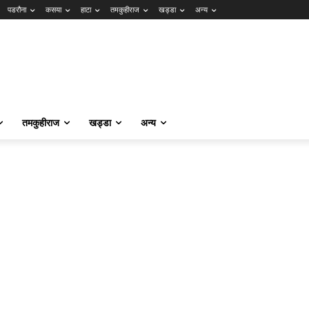
पडरौना
कसया
हाटा
तमकुहीराज
खड्डा
अन्य
तमकुहीराज
खड्डा
अन्य