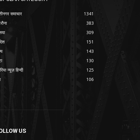
शीनगर समाचार
1341
रौना
383
सया
309
रदेश
151
्य
143
टा
130
रिया न्यूज़ हिन्दी
125
श
106
OLLOW US