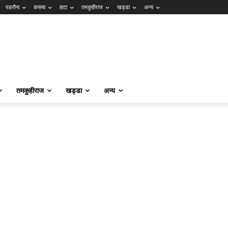
पडरौना
कसया
हाटा
तमकुहीराज
खड्डा
अन्य
तमकुहीराज
खड्डा
अन्य