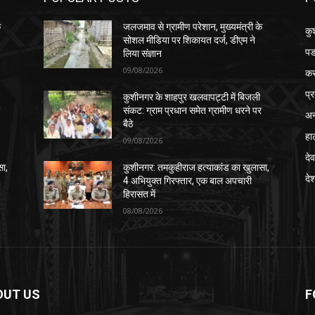
े
जलजमाव से ग्रामीण परेशान, मुख्यमंत्री के
कु
सोशल मीडिया पर शिकायत दर्ज, डीएम ने
पड
लिया संज्ञान
09/08/2026
क
प्
कुशीनगर के शाहपुर खलवापट्टी में बिजली
र
संकट: ग्राम प्रधान समेत ग्रामीण धरने पर
अन
बैठे
हा
09/08/2026
देव
सा,
कुशीनगर: तमकुहीराज हत्याकांड का खुलासा,
दे
4 अभियुक्त गिरफ्तार, एक बाल अपचारी
हिरासत में
08/08/2026
OUT US
F