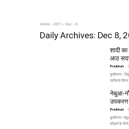
Home
2017
Dec
8
Daily Archives: Dec 8, 
शादी का
आठ सदस्
Prabhat
-
कुशीनगर : विश
पर्दाफाश किया 
नेबुआ-नौ
उपकरण 
Prabhat
-
कुशीनगर :नेबु
सीखने के लिये 