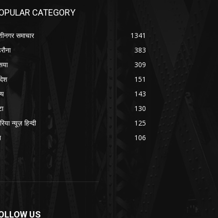
OPULAR CATEGORY
शीनगर समाचार
1341
रौना
383
सया
309
रदेश
151
्य
143
टा
130
रिया न्यूज़ हिन्दी
125
श
106
OLLOW US