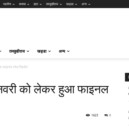
पडरौना
कसया
हाटा
तमकुहीराज
खड्डा
अन्य
तमकुहीराज
खड्डा
अन्य
आ फाइनल परेड रिहर्सल
जनवरी को लेकर हुआ फाइनल
1623
0