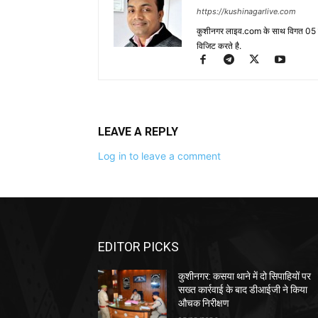
https://kushinagarlive.com
कुशीनगर लाइव.com के साथ विगत 05 वर्ष
विजिट करते है.
LEAVE A REPLY
Log in to leave a comment
EDITOR PICKS
कुशीनगर: कसया थाने में दो सिपाहियों पर
सख्त कार्रवाई के बाद डीआईजी ने किया
औचक निरीक्षण