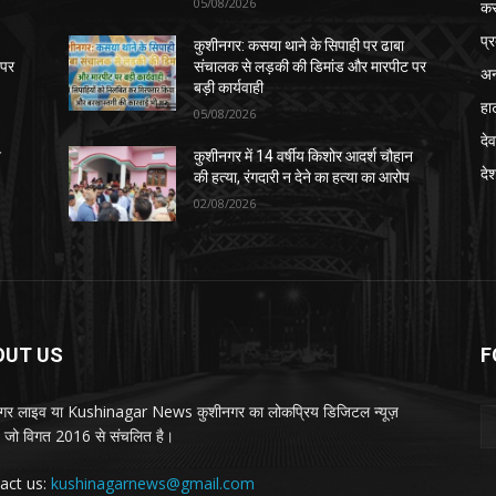
05/08/2026
क
प्
कुशीनगर: कसया थाने के सिपाही पर ढाबा
 पर
संचालक से लड़की की डिमांड और मारपीट पर
अन
बड़ी कार्यवाही
हा
05/08/2026
देव
न
कुशीनगर में 14 वर्षीय किशोर आदर्श चौहान
दे
की हत्या, रंगदारी न देने का हत्या का आरोप
02/08/2026
OUT US
F
गर लाइव या Kushinagar News कुशीनगर का लोकप्रिय डिजिटल न्यूज़
ल, जो विगत 2016 से संचलित है।
act us:
kushinagarnews@gmail.com