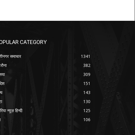
OPULAR CATEGORY
शीनगर समाचार
1341
रौना
382
सया
309
रदेश
151
्य
143
टा
130
रिया न्यूज़ हिन्दी
125
श
106