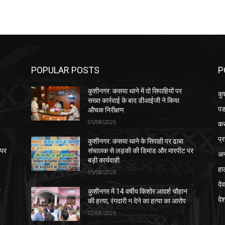
POPULAR POSTS
P
कुशीनगर: कसया थाने में दो सिपाहियों पर
कु
सख्त कार्रवाई के बाद डीआईजी ने किया
पड
औचक निरीक्षण
05/08/2026
क
प्
कुशीनगर: कसया थाने के सिपाही पर ढाबा
 पर
संचालक से लड़की की डिमांड और मारपीट पर
अन
बड़ी कार्यवाही
हा
05/08/2026
देव
न
कुशीनगर में 14 वर्षीय किशोर आदर्श चौहान
दे
की हत्या, रंगदारी न देने का हत्या का आरोप
02/08/2026