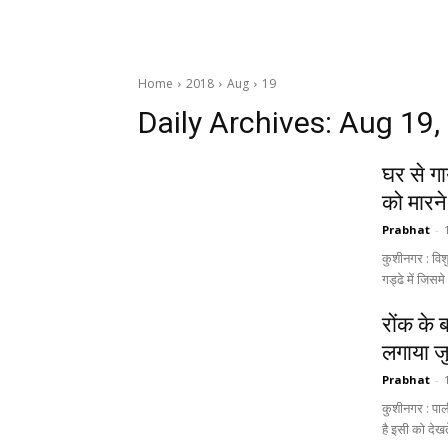
Home
2018
Aug
19
Daily Archives: Aug 19,
घर से गाय
को मारन
Prabhat
-
कुशीनगर : विशु
गड्ढे में जिसमे 
रोंक के 
लगाया जुर
Prabhat
-
कुशीनगर : पाल
है इसी को देखतें