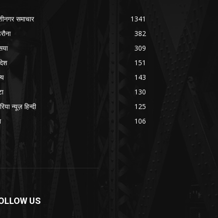
शीनगर समाचार
1341
रौना
382
सया
309
रदेश
151
्य
143
टा
130
रिया न्यूज़ हिन्दी
125
श
106
OLLOW US