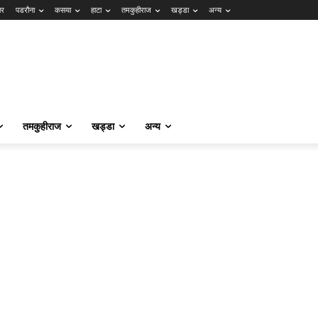
ार
पडरौना
कसया
हाटा
तमकुहीराज
खड्डा
अन्य
तमकुहीराज
खड्डा
अन्य