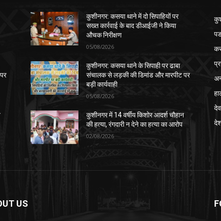
कुशीनगर: कसया थाने में दो सिपाहियों पर
कु
सख्त कार्रवाई के बाद डीआईजी ने किया
पड
औचक निरीक्षण
05/08/2026
क
प्
कुशीनगर: कसया थाने के सिपाही पर ढाबा
 पर
संचालक से लड़की की डिमांड और मारपीट पर
अन
बड़ी कार्यवाही
हा
05/08/2026
देव
न
कुशीनगर में 14 वर्षीय किशोर आदर्श चौहान
दे
की हत्या, रंगदारी न देने का हत्या का आरोप
02/08/2026
OUT US
F