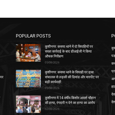
POPULAR POSTS
P
कुशीनगर: कसया थाने में दो सिपाहियों पर
कु
सख्त कार्रवाई के बाद डीआईजी ने किया
पड
औचक निरीक्षण
05/08/2026
क
प्
कुशीनगर: कसया थाने के सिपाही पर ढाबा
 पर
संचालक से लड़की की डिमांड और मारपीट पर
अन
बड़ी कार्यवाही
हा
05/08/2026
देव
न
कुशीनगर में 14 वर्षीय किशोर आदर्श चौहान
दे
की हत्या, रंगदारी न देने का हत्या का आरोप
02/08/2026