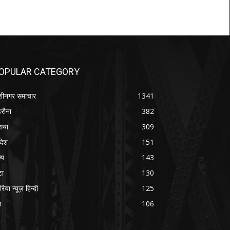
OPULAR CATEGORY
शीनगर समाचार
1341
रौना
382
सया
309
रदेश
151
्य
143
टा
130
रिया न्यूज़ हिन्दी
125
श
106