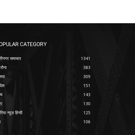
OPULAR CATEGORY
शीनगर समाचार
1341
रौना
383
सया
309
रदेश
151
्य
143
टा
130
रिया न्यूज़ हिन्दी
125
श
106