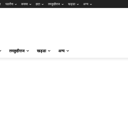
र
पडरौना
कसया
हाटा
तमकुहीराज
खड्डा
अन्य
तमकुहीराज
खड्डा
अन्य