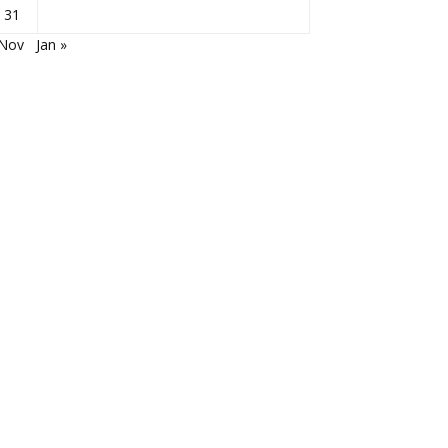
31
 Nov
Jan »