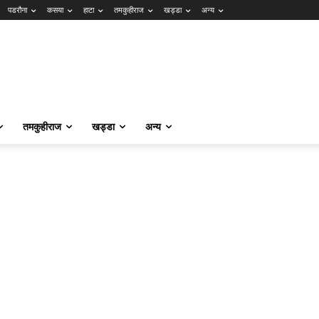
पडरौना
कसया
हाटा
तमकुहीराज
खड्डा
अन्य
तमकुहीराज
खड्डा
अन्य