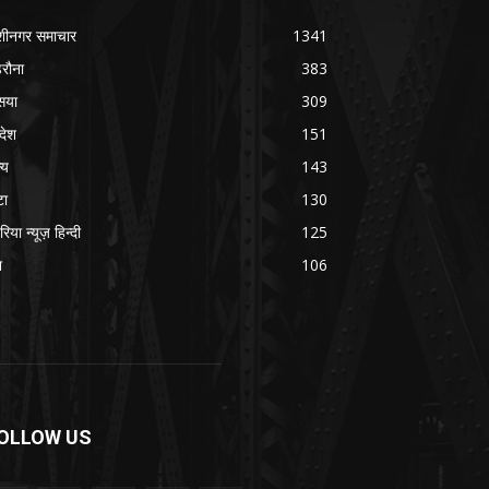
शीनगर समाचार
1341
रौना
383
सया
309
रदेश
151
्य
143
टा
130
रिया न्यूज़ हिन्दी
125
श
106
OLLOW US