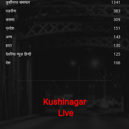
कुशीनगर समाचार
1341
पडरौना
383
कसया
309
प्रदेश
151
अन्य
143
हाटा
130
देवरिया न्यूज़ हिन्दी
125
देश
106