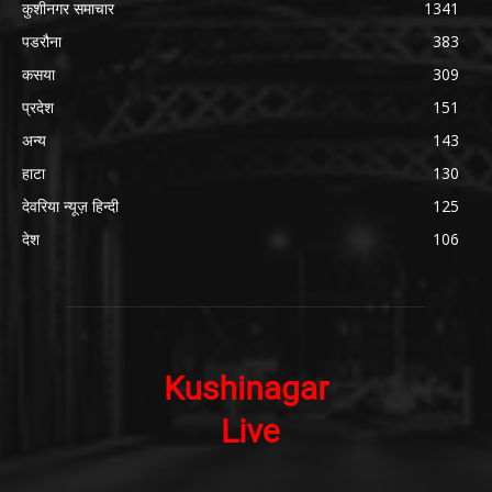
कुशीनगर समाचार
1341
पडरौना
383
कसया
309
प्रदेश
151
अन्य
143
हाटा
130
देवरिया न्यूज़ हिन्दी
125
देश
106