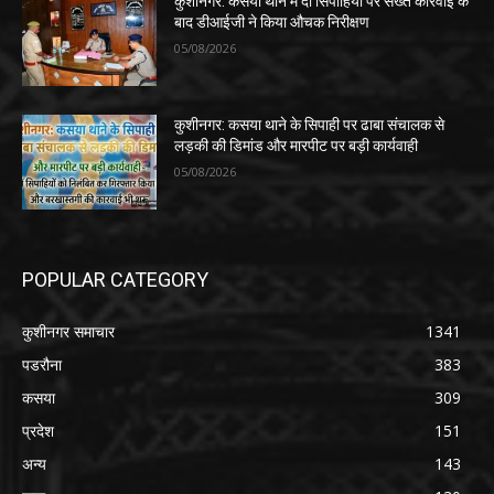
कुशीनगर: कसया थाने में दो सिपाहियों पर सख्त कार्रवाई के
बाद डीआईजी ने किया औचक निरीक्षण
05/08/2026
कुशीनगर: कसया थाने के सिपाही पर ढाबा संचालक से
लड़की की डिमांड और मारपीट पर बड़ी कार्यवाही
05/08/2026
POPULAR CATEGORY
कुशीनगर समाचार
1341
पडरौना
383
कसया
309
प्रदेश
151
अन्य
143