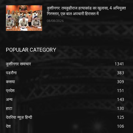
कुशीनगर: तमकुहीराज हत्याकांड का खुलासा, 4 अभियुक्त
गिरफ्तार, एक बाल अपचारी हिरासत में
08/08/2026
POPULAR CATEGORY
कुशीनगर समाचार
1341
पडरौना
383
कसया
309
प्रदेश
151
अन्य
143
हाटा
130
देवरिया न्यूज़ हिन्दी
125
देश
106