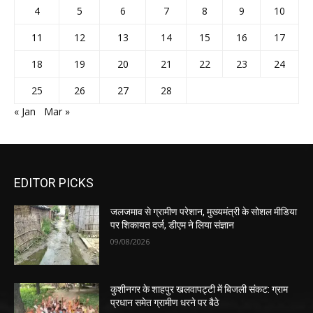
4
5
6
7
8
9
10
11
12
13
14
15
16
17
18
19
20
21
22
23
24
25
26
27
28
« Jan
Mar »
EDITOR PICKS
जलजमाव से ग्रामीण परेशान, मुख्यमंत्री के सोशल मीडिया
पर शिकायत दर्ज, डीएम ने लिया संज्ञान
09/08/2026
कुशीनगर के शाहपुर खलवापट्टी में बिजली संकट: ग्राम
प्रधान समेत ग्रामीण धरने पर बैठे