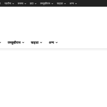
र
पडरौना
कसया
हाटा
तमकुहीराज
खड्डा
अन्य
तमकुहीराज
खड्डा
अन्य