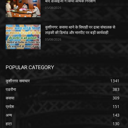
बाद डीआईजी ने किया औचक निरीक्षण
05/08/2026
कुशीनगर: कसया थाने के सिपाही पर ढाबा संचालक से
लड़की की डिमांड और मारपीट पर बड़ी कार्यवाही
05/08/2026
POPULAR CATEGORY
कुशीनगर समाचार
1341
पडरौना
383
कसया
309
प्रदेश
151
अन्य
143
हाटा
130