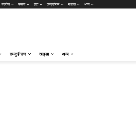
पडरौना
कसया
हाटा
तमकुहीराज
खड्डा
अन्य
तमकुहीराज
खड्डा
अन्य