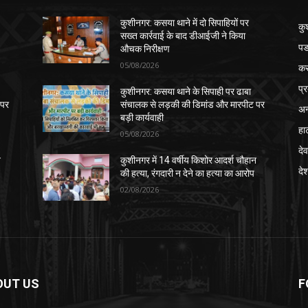
कुशीनगर: कसया थाने में दो सिपाहियों पर
कु
सख्त कार्रवाई के बाद डीआईजी ने किया
पड
औचक निरीक्षण
05/08/2026
क
प्
कुशीनगर: कसया थाने के सिपाही पर ढाबा
 पर
संचालक से लड़की की डिमांड और मारपीट पर
अन
बड़ी कार्यवाही
हा
05/08/2026
देव
न
कुशीनगर में 14 वर्षीय किशोर आदर्श चौहान
दे
की हत्या, रंगदारी न देने का हत्या का आरोप
02/08/2026
OUT US
F