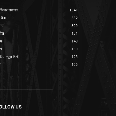
शीनगर समाचार
1341
रौना
382
सया
309
रदेश
151
्य
143
टा
130
रिया न्यूज़ हिन्दी
125
श
106
OLLOW US